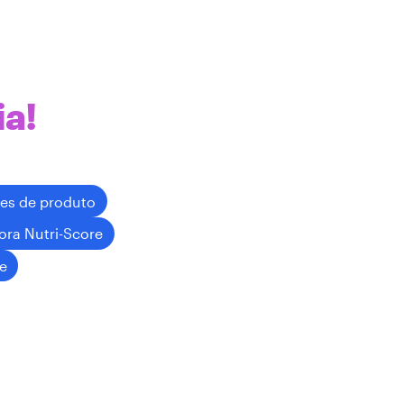
a!
ões de produto
ora Nutri-Score
de