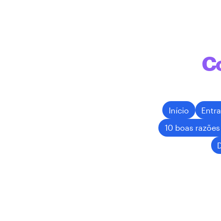
C
Início
Entr
10 boas razões