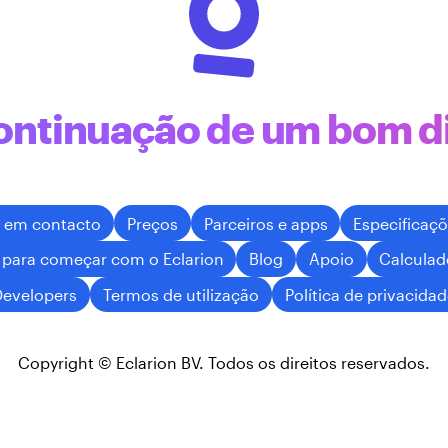
ontinuação de um bom di
a em contacto
Preços
Parceiros e apps
Especificaç
 para começar com o Eclarion
Blog
Apoio
Calculad
Developers
Termos de utilização
Política de privacida
Copyright © Eclarion BV. Todos os direitos reservados.