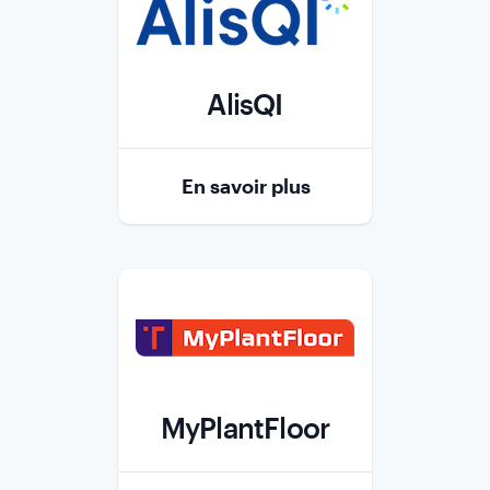
AlisQI
Role
En savoir plus
MyPlantFloor
Role