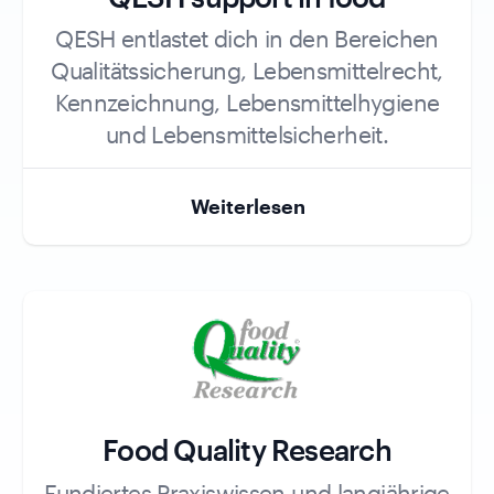
Role
QESH entlastet dich in den Bereichen
Qualitätssicherung, Lebensmittelrecht,
Kennzeichnung, Lebensmittelhygiene
und Lebensmittelsicherheit.
Weiterlesen
Food Quality Research
Role
Fundiertes Praxiswissen und langjährige