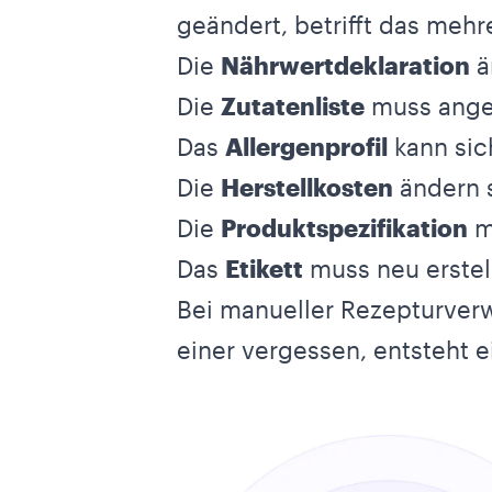
geändert, betrifft das mehr
Die
Nährwertdeklaration
ä
Die
Zutatenliste
muss angep
Das
Allergenprofil
kann sic
Die
Herstellkosten
ändern 
Die
Produktspezifikation
m
Das
Etikett
muss neu erstel
Bei manueller Rezepturverw
einer vergessen, entsteht ei