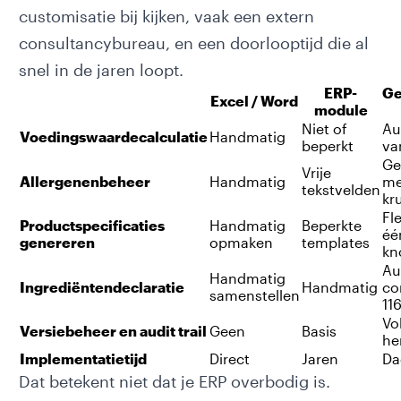
customisatie bij kijken, vaak een extern
consultancybureau, en een doorlooptijd die al
snel in de jaren loopt.
ERP-
Ge
Excel / Word
module
Niet of
Au
Voedingswaardecalculatie
Handmatig
beperkt
va
Ge
Vrije
Allergenenbeheer
Handmatig
me
tekstvelden
kr
Fl
Productspecificaties
Handmatig
Beperkte
éé
genereren
opmaken
templates
kn
Au
Handmatig
Ingrediëntendeclaratie
Handmatig
co
samenstellen
11
Vo
Versiebeheer en audit trail
Geen
Basis
he
Implementatietijd
Direct
Jaren
Da
Dat betekent niet dat je ERP overbodig is.