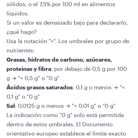
sólidos, o el 7,5% por 100 ml en alimentos
líquidos.
Si un valor es demasiado bajo para declararlo,
¿qué hago?
Usa la notación "<". Los umbrales por grupo de
nutrientes:
Grasas, hidratos de carbono, azúcares,
proteínas y fibra
: por debajo de 0,5 g por 100
g → "< 0,5 g" o "0 g"
Ácidos grasos saturados
: 0,1 g o menos → "<
0,1 g" o "0 g"
Sal
: 0,0125 g o menos → "< 0,01 g" o "0 g"
La indicación como "0 g" solo está permitida
dentro de estos umbrales. El Documento
orientativo europeo establece el límite exacto