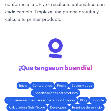
conforme a la UE y el recálculo automático con
cada cambio.
Empieza una prueba gratuita
y
calcula tu primer producto.
¡Que tengas un buen día!
Inicio
Contáctanos
Precio
Socios y apps
Especificaciones del producto
10 buenas razones para empezar con Eclarion
Blog
Soporte
Calculadora Nutri-Score
Developers
Términos de servicio