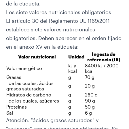
de la etiqueta.
Los siete valores nutricionales obligatorios
El artículo 30 del Reglamento UE 1169/2011
establece siete valores nutricionales
obligatorios. Deben aparecer en el orden fijado
en el anexo XV en la etiqueta:
Ingesta de
Valor nutricional
Unidad
referencia (IR)
kJ y
8400 kJ / 2000
Valor energético
kcal
kcal
Grasas
g
70 g
de las cuales, ácidos
g
20 g
grasos saturados
Hidratos de carbono
g
260 g
de los cuales, azúcares
g
90 g
Proteínas
g
50 g
Sal
g
6 g
Atención: "ácidos grasos saturados" y
"azúcares" son subcategorías obligatorias. Se